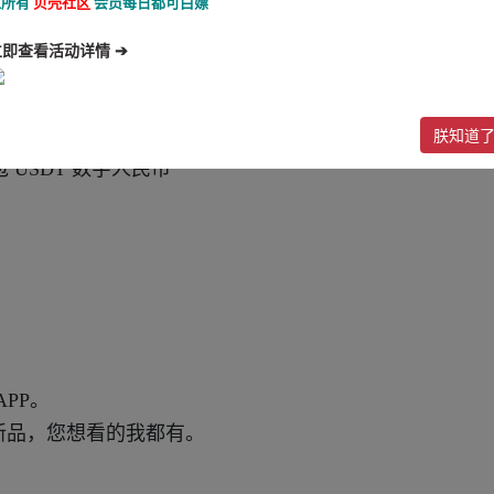
让所有
贝壳社区
会员每日都可白嫖
立即查看活动详情 ➔
网一致！站长担保！稳定无忧！主营PC28加拿大、电子
G、PP）
朕知道
 USDT 数字人民币
APP。
新品，您想看的我都有。