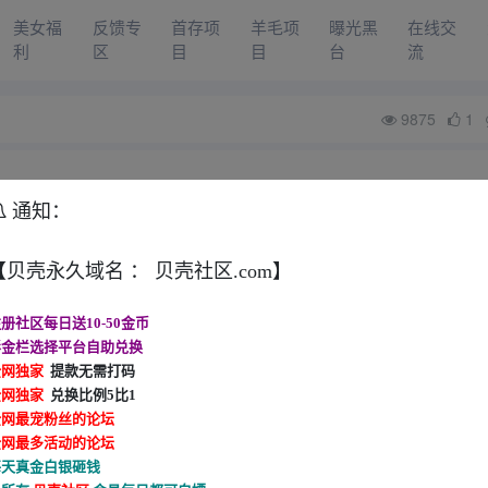
美女福
反馈专
首存项
羊毛项
曝光黑
在线交
利
区
目
目
台
流
9875
1
）
通知：
问题，帖子下放留言或者联系safew
【贝壳永久域名 ： 贝壳社区.com】
册社区每日送10-50金币
再下级，无法处理事宜！！！
彩金栏选择平台自助兑换
全网独家
提款无需打码
可逃
全网独家
兑换比例5比1
全网最宠粉丝的论坛
全网最多活动的论坛
每天真金白银砸钱
☞☞点击进入官方☜☜