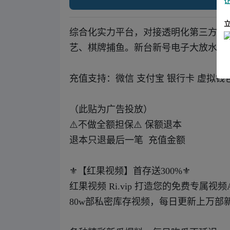
综合化实力平台，对接透明化第三方。全
艺、棋牌捕鱼。新台新号电子大放水（P
充值支持：微信 支付宝 银行卡 虚拟钱包
（此贴为广告投放）
⚠️不做全额担保⚠️ 保额退本
退本只退最后一笔 充值金额
⚜️【红果视频】首存送300%⚜️
红果视频 Ri.vip 打造您的免费专属视频
80w部私密库存视频，每日更新上万部