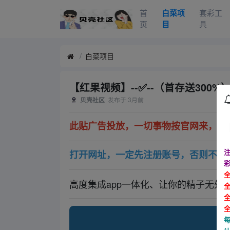
首
白菜项
套彩工
页
目
具
白菜项目
【红果视频】--✅--（首存送300%
发布于
3月前
贝壳社区
此贴广告投放，一切事物按官网来，如有
注
打开网址，一定先注册账号，否则不会
高度集成app一体化、让你的精子无处