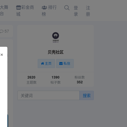
大舞
彩金商
排行
登
注
台
城
榜
录
册
57
贝壳社区
×
发消息
主页
私信
粉丝数
2620
1390
主题数
帖子数
352
搜索