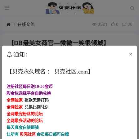
在线交流
3321
0
30
【DB最美女荷官—微微一笑很倾城】
1月前
守财奴
×
通知：
TMD以后玩DB真人千万别找漂亮女荷官，这个人刚换来，之前
【贝壳永久域名 ： 贝壳社区.com】
那个丑逼让我过两关，这个狗东西来了直接点杀我150要不然我
就吃上了，你看他笑的多开心
注册社区每日送10-50金币
彩金栏选择平台自助兑换
全网独家
提款无需打码
全网独家
兑换比例5比1
全网最宠粉丝的论坛
全网最多活动的论坛
每天真金白银砸钱
让所有
贝壳社区
会员每日都可白嫖